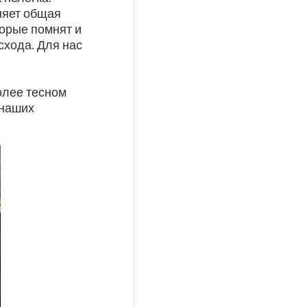
иняет общая
торые помнят и
схода. Для нас
олее тесном
 наших