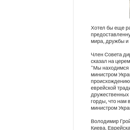
Хотел бы еще р
предоставленну
мира, дружбы и
Член Совета ди
сказал на церем
"Мы находимся 
министром Укра
происхождению.
еврейской трад
дружественных ч
горды, что нам 
министром Укра
Володимир Гройс
Киева. Еврейск