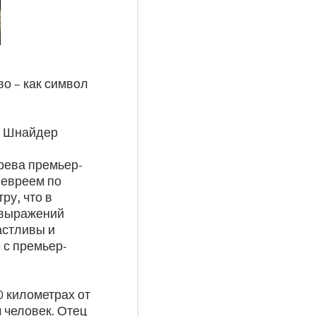
о – как символ
р Шнайдер
рева премьер-
 евреем по
ру, что в
 выражений
астливы и
 с премьер-
0 километрах от
 человек. Отец