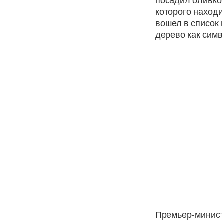
посадил оливко
которого наход
вошел в список
дерево как симв
Премьер-минист