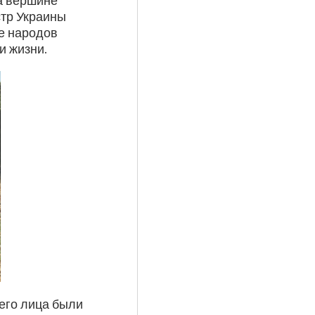
на вершине
тр Украины
ще народов
и жизни.
его лица были