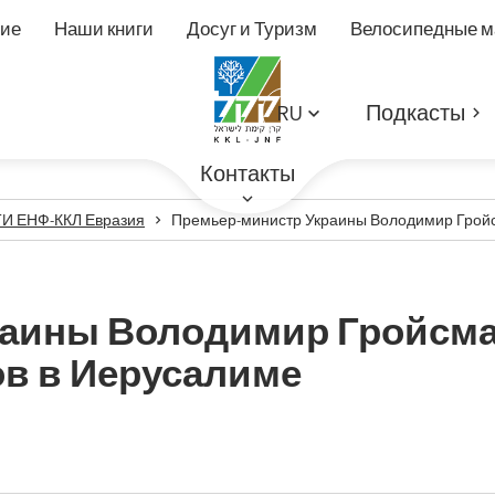
ие
Наши книги
Досуг и Туризм
Велосипедные 
RU
Подкасты
Контакты
 ЕНФ-ККЛ Евразия
Премьер-министр Украины Володимир Гройс
аины Володимир Гройсма
ов в Иерусалиме