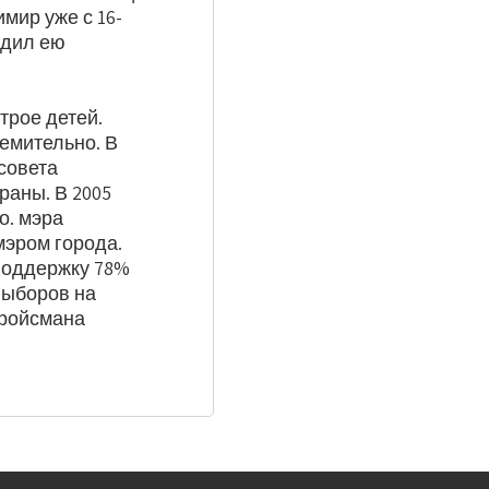
мир уже с 16-
одил ею
трое детей.
емительно. В
рсовета
раны. В 2005
о. мэра
мэром города.
 поддержку 78%
выборов на
Гройсмана