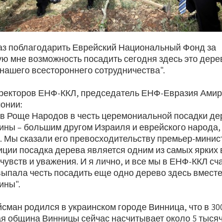
аз поблагодарить Еврейский Национальный Фонд за
ю мне возможность посадить сегодня здесь это дерев
 нашего всестороннего сотрудничества".
ректоров ЕНФ-ККЛ, председатель ЕНФ-Евразия Ами
онии:
в Роще Народов в честь церемониальной посадки де
ины – большим другом Израиля и еврейского народа,
 Мы сказали его превосходительству премьер-минист
иции посадка дерева является одним из самых ярких
увств и уважения. И я лично, и все мы в ЕНФ-ККЛ сч
выпала честь посадить еще одно дерево здесь вместе
ины".
ман родился в украинском городе Винница, что в 30
ая община Винницы сейчас насчитывает около 5 тысяч