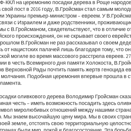
-ККЛ на церемонию посадки дерева в Роще народов
свой пост в 2016 году, В.Гройсман стал самым молоды
ии Украины премьер-министром – евреем. У В.Гройсм
связи с Израилем и даже родственники, проживающие
мы с В.Гройсманом, свидетельствуют, что в отличие о
ского происхождения, он не скрывает своего еврейст
прошлом В.Гройсман не раз рассказывал о своем деде
ь от нацистских палачей лишь благодаря тому, что о
кой могиле во время массового расстрела евреев. 27
нии в честь Всемирного дня памяти Холокоста, В.Гро
ов Верховной Рады почтить память жертв геноцида е
 молчания. Подобная церемония впервые прошла в с
рламента.
осадки оливкового дерева Володимир Гройсман сказ
мная честь – иметь возможность посадить здесь олив
имвол миролюбивых отношений между нашими страна
о. Мы знаем высочайшую цену мира. Мы в своих стран
воей земле, отстоять свою территориальную целостнос
транах были мир, покой и благосостояние. Эта борьба