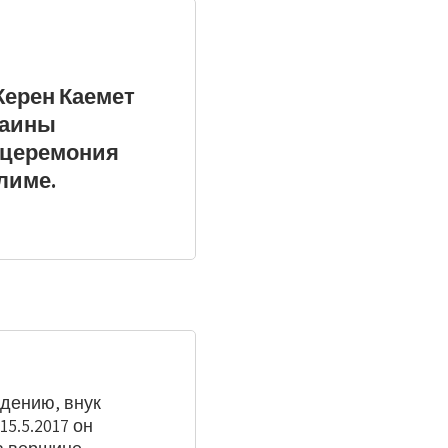
Керен Каемет
раины
а церемония
лиме.
дению, внук
5.5.2017 он