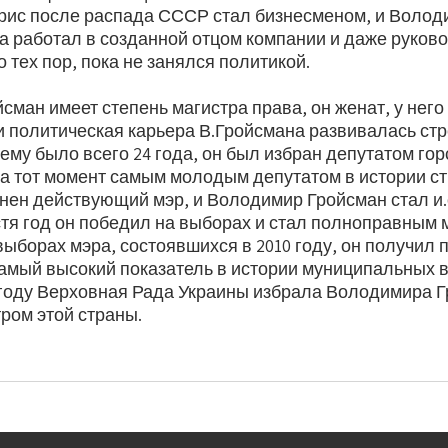
рис после распада СССР стал бизнесменом, и Володи
та работал в созданной отцом компании и даже руков
о тех пор, пока не занялся политикой.
ман имеет степень магистра права, он женат, у него 
 политическая карьера В.Гройсмана развивалась стр
а ему было всего 24 года, он был избран депутатом го
на тот момент самым молодым депутатом в истории ст
анен действующий мэр, и Володимир Гройсман стал и.
стя год он победил на выборах и стал полноправным 
ыборах мэра, состоявшихся в 2010 году, он получил
самый высокий показатель в истории муниципальных 
6 году Верховная Рада Украины избрала Володимира 
ром этой страны.