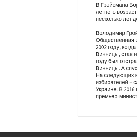
В.Гройсмана Бо
летнего возрас
несколько лет д
Володимир Гройс
Общественная и
2002 году, когд
Винницы, став 
году был отстр
Винницы. А спу
На следующих в
избирателей – 
Украине. В 201
премьер-минист