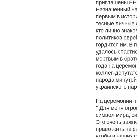
приглашены ЕНФ
Назначенный на 
первым в истор
тесные личные 
кто лично знако
политиков еврей
гордится им. В 
удалось спастис
мертвым в братс
года на церемо
коллег-депутат
народа минутой
украинского па
На церемонии п
" Для меня огро
символ мира, с
Это очень важн
право жить на с
чтобы в наших с