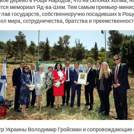
вое дерево в Роще Народов, что на склонах холма, 
ится мемориал Яд-ва-Шем. Тем самым премьер-минис
 глав государств, собственноручно посадивших в Ро
ол мира, сотрудничества, братства и преемственност
р Украины Володимир Гройсман и сопровождающие 