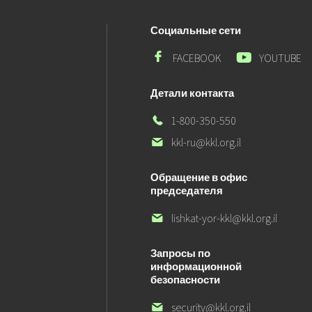
Социальные сети
Мы
Мы
FACEBOOK
YOUTUBE
в
в
Facebook
Yotube
Детали контакта
Наш
1-800-350-550
телефон
Наш
kkl-ru@kkl.org.il
электронный
адрес
Обращение в офис
председателя
Наш
lishkat-yor-kkl@kkl.org.il
электронный
адрес
Запросы по
информационной
безопасности
Наш
security@kkl.org.il