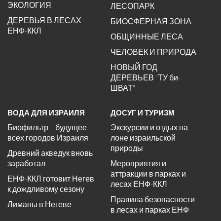
ЭКОЛОГИЯ
ЛЕСОПАРК
ДЕРЕВЬЯ В ЛЕСАХ
БИОСФЕРНАЯ ЗОНА
ЕНФ-ККЛ
ОБЩИННЫЕ ЛЕСА
ЧЕЛОВЕК И ПРИРОДА
НОВЫЙ ГОД
ДЕРЕВЬЕВ "ТУ би-
ШВАТ"
ВОДА ДЛЯ ИЗРАИЛЯ
ДОСУГ И ТУРИЗМ
Биофильтр – будущее
Экскурсии и отдых на
всех городов Израиля
лоне израильской
природы
Древний акведук вновь
заработал
Мероприятия и
аттракции в парках и
ЕНФ-ККЛ готовит Негев
лесах ЕНФ-ККЛ
к дождливому сезону
Правила безопасности
Лиманы в Негеве
в лесах и парках ЕНФ