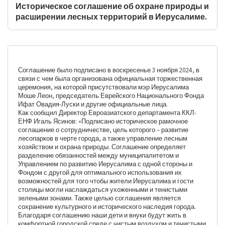
Историческое соглашение об охране природы и
расширении лесных территорий в Иерусалиме.
Соглашение было подписано в воскресенье 3 ноября 2024, в
связи с чем была организована официальная торжественная
церемония, на которой присутствовали мэр Иерусалима
Моше Леон, председатель Еврейского Национального Фонда
Ифат Овадия-Луски и другие официальные лица.
Как сообщил Директор Евроазиатского департамента ККЛ-
ЕНФ Игаль Ясинов: «Подписано историческое рамочное
соглашение о сотрудничестве, цель которого – развитие
лесопарков в черте города, а также управление лесным
хозяйством и охрана природы. Соглашение определяет
разделение обязанностей между муниципалитетом и
Управлением по развитию Иерусалима с одной стороны и
Фондом с другой для оптимального использования их
возможностей для того чтобы жители Иерусалима и гости
столицы могли наслаждаться ухоженными и тенистыми
зелеными зонами. Также целью соглашения является
сохранение культурного и исторического наследия города.
Благодаря соглашению наши дети и внуки будут жить в
комфортной городской среде с чистым воздухом и тенистыми