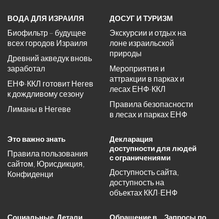
ВОДА ДЛЯ ИЗРАИЛЯ
ДОСУГ И ТУРИЗМ
Биофильтр – будущее
Экскурсии и отдых на
всех городов Израиля
лоне израильской
природы
Древний акведук вновь
заработал
Мероприятия и
аттракции в парках и
ЕНФ-ККЛ готовит Негев
лесах ЕНФ-ККЛ
к дождливому сезону
Правила безопасности
Лиманы в Негеве
в лесах и парках ЕНФ
Это важно знать
Декларация
доступности для людей
Правила пользования
с ограничениями
сайтом, Юрисдикция,
Доступность сайта,
Конфиденци
доступность на
объектах ККЛ-ЕНФ
Социальные
Детали
Обращение в
Запросы по