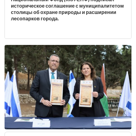
отправки
поделит
историческое соглашение с муниципалитетом
на
столицы об охране природы и расширении
печать
лесопарков города.