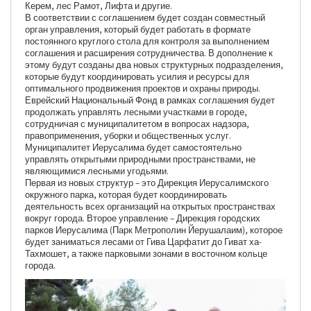
Керем, лес Рамот, Лифта и другие.
В соответствии с соглашением будет создан совместный
орган управления, который будет работать в формате
постоянного круглого стола для контроля за выполнением
соглашения и расширения сотрудничества. В дополнение к
этому будут созданы два новых структурных подразделения,
которые будут координировать усилия и ресурсы для
оптимального продвижения проектов и охраны природы.
Еврейский Национальный Фонд в рамках соглашения будет
продолжать управлять лесными участками в городе,
сотрудничая с муниципалитетом в вопросах надзора,
правоприменения, уборки и общественных услуг.
Муниципалитет Иерусалима будет самостоятельно
управлять открытыми природными пространствами, не
являющимися лесными угодьями.
Первая из новых структур – это Дирекция Иерусалимского
окружного парка, которая будет координировать
деятельность всех организаций на открытых пространствах
вокруг города. Второе управление – Дирекция городских
парков Иерусалима (Парк Метрополин Йерушалаим), которое
будет заниматься лесами от Гива Царфатит до Гиват ха-
Тахмошет, а также парковыми зонами в восточном кольце
города.