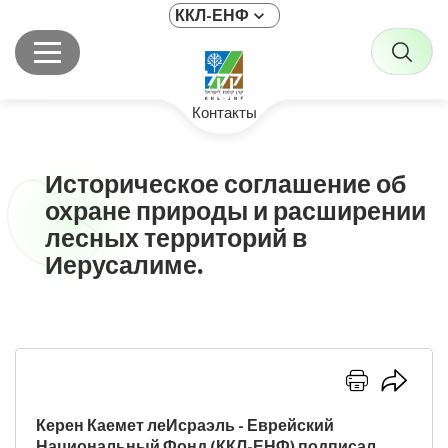
ККЛ-ЕНФ
Контакты
Историческое соглашение об
охране природы и расширении
лесных территорий в
Иерусалиме.
Нажмите
Нажмит
здесь
здесь,
для
чтобы
Керен Каемет леИсраэль - Еврейский
Национальный Фонд (ККЛ-ЕНФ) подписал