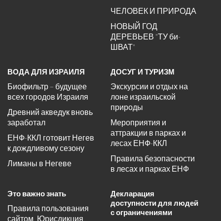
ЧЕЛОВЕК И ПРИРОДА
НОВЫЙ ГОД
ДЕРЕВЬЕВ "ТУ би-
ШВАТ"
ВОДА ДЛЯ ИЗРАИЛЯ
ДОСУГ И ТУРИЗМ
Биофильтр – будущее
Экскурсии и отдых на
всех городов Израиля
лоне израильской
природы
Древний акведук вновь
заработал
Мероприятия и
аттракции в парках и
ЕНФ-ККЛ готовит Негев
лесах ЕНФ-ККЛ
к дождливому сезону
Правила безопасности
Лиманы в Негеве
в лесах и парках ЕНФ
Это важно знать
Декларация
доступности для людей
Правила пользования
с ограничениями
сайтом, Юрисдикция,