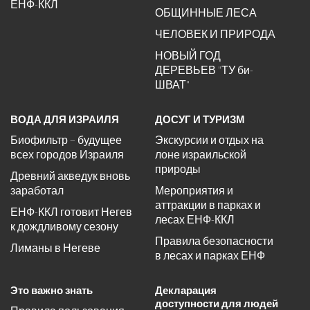
ЕНФ-ККЛ
ОБЩИННЫЕ ЛЕСА
ЧЕЛОВЕК И ПРИРОДА
НОВЫЙ ГОД
ДЕРЕВЬЕВ "ТУ би-
ШВАТ"
ВОДА ДЛЯ ИЗРАИЛЯ
ДОСУГ И ТУРИЗМ
Биофильтр – будущее
Экскурсии и отдых на
всех городов Израиля
лоне израильской
природы
Древний акведук вновь
заработал
Мероприятия и
аттракции в парках и
ЕНФ-ККЛ готовит Негев
лесах ЕНФ-ККЛ
к дождливому сезону
Правила безопасности
Лиманы в Негеве
в лесах и парках ЕНФ
Это важно знать
Декларация
доступности для людей