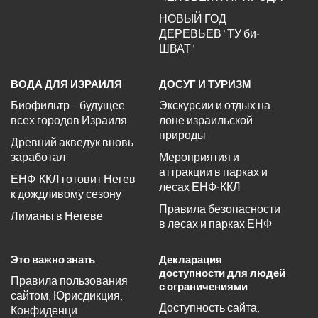
НОВЫЙ ГОД
ДЕРЕВЬЕВ "ТУ би-
ШВАТ"
ВОДА ДЛЯ ИЗРАИЛЯ
ДОСУГ И ТУРИЗМ
Биофильтр – будущее
Экскурсии и отдых на
всех городов Израиля
лоне израильской
природы
Древний акведук вновь
заработал
Мероприятия и
аттракции в парках и
ЕНФ-ККЛ готовит Негев
лесах ЕНФ-ККЛ
к дождливому сезону
Правила безопасности
Лиманы в Негеве
в лесах и парках ЕНФ
Это важно знать
Декларация
доступности для людей
Правила пользования
с ограничениями
сайтом, Юрисдикция,
Доступность сайта,
Конфиденци