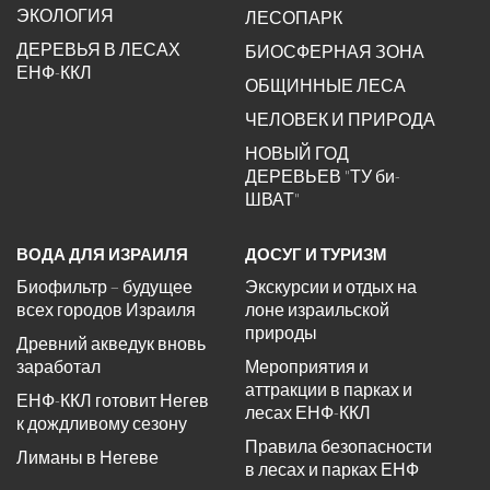
ЭКОЛОГИЯ
ЛЕСОПАРК
ДЕРЕВЬЯ В ЛЕСАХ
БИОСФЕРНАЯ ЗОНА
ЕНФ-ККЛ
ОБЩИННЫЕ ЛЕСА
ЧЕЛОВЕК И ПРИРОДА
НОВЫЙ ГОД
ДЕРЕВЬЕВ "ТУ би-
ШВАТ"
ВОДА ДЛЯ ИЗРАИЛЯ
ДОСУГ И ТУРИЗМ
Биофильтр – будущее
Экскурсии и отдых на
всех городов Израиля
лоне израильской
природы
Древний акведук вновь
заработал
Мероприятия и
аттракции в парках и
ЕНФ-ККЛ готовит Негев
лесах ЕНФ-ККЛ
к дождливому сезону
Правила безопасности
Лиманы в Негеве
в лесах и парках ЕНФ