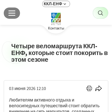
ККЛ-ЕНФ
Контакты
Четыре веломаршрута ККЛ-
ЕНФ, которые стоит покорить в
этом сезоне
Нажмите
Нажмит
03 июня 2026 12:10
здесь
здесь,
для
чтобы
Любителям активного отдыха и
отправки
поделит
велосипедных путешествий стоит обратить
на
внимание на сеть маршрутов, созданных