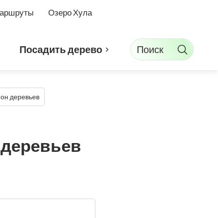
маршруты
Озеро Хула
Поиск
Посадить дерево
ион деревьев
 деревьев