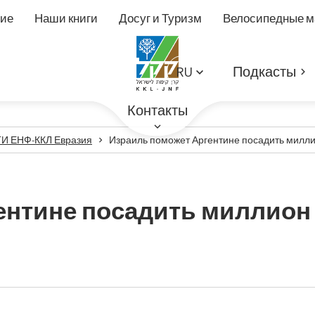
ие
Наши книги
Досуг и Туризм
Велосипедные 
RU
Подкасты
Контакты
 ЕНФ-ККЛ Евразия
Израиль поможет Аргентине посадить милл
ентине посадить миллион