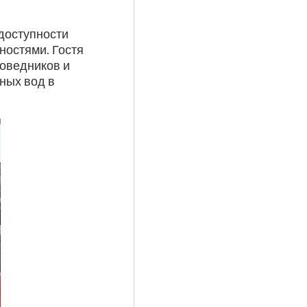
доступности
остями. Гостя
оведников и
чных вод в