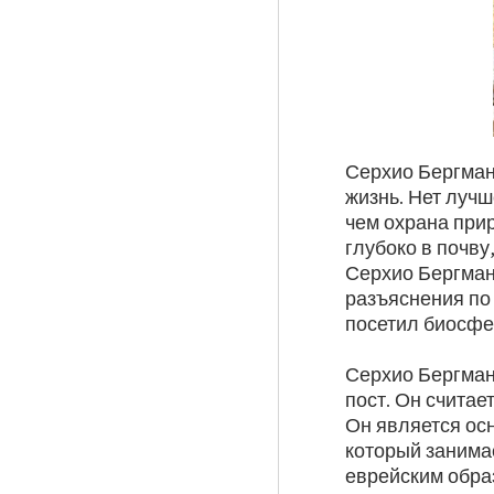
Серхио Бергман,
жизнь. Нет лучш
чем охрана прир
глубоко в почву
Серхио Бергман
разъяснения по
посетил биосфе
Серхио Бергман
пост. Он счита
Он является ос
который занимае
еврейским образ