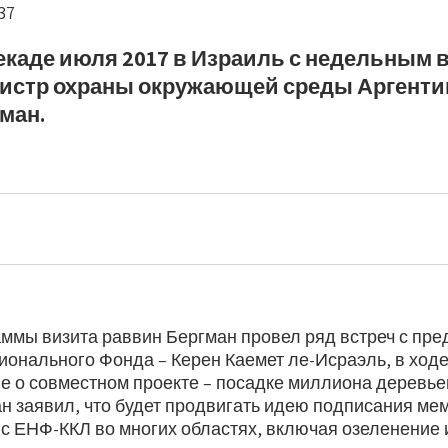
37
екаде июля 2017 в Израиль с недельным 
истр охраны окружающей среды Аргенти
ман.
аммы визита раввин Бергман провел ряд встреч с пр
ионального Фонда – Керен Каемет ле-Исраэль, в ход
е о совместном проекте – посадке миллиона деревьев
н заявил, что будет продвигать идею подписания ме
 с ЕНФ-ККЛ во многих областях, включая озеленение 