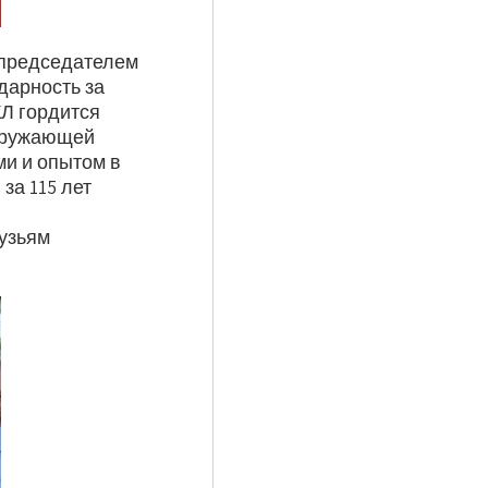
 председателем
дарность за
Л гордится
окружающей
ми и опытом в
за 115 лет
узьям