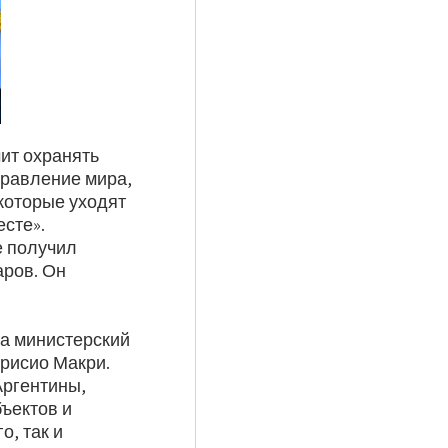
чит охранять
правление мира,
 которые уходят
есте».
е получил
аров. Он
на министерский
урисио Макри.
Аргентины,
бъектов и
о, так и