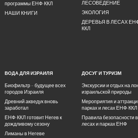
ЛЕСОВЕДЕНИЕ
программы ЕНФ-ККЛ
ЭКОЛОГИЯ
НАШИ КНИГИ
ДЕРЕВЬЯ В ЛЕСАХ ЕН
ККЛ
ВОДА ДЛЯ ИЗРАИЛЯ
ДОСУГ И ТУРИЗМ
Биофильтр – будущее всех
Экскурсии и отдых на ло
городов Израиля
израильской природы
Древний акведук вновь
Мероприятия и аттракци
заработал
парках и лесах ЕНФ-ККЛ
ЕНФ-ККЛ готовит Негев к
Правила безопасности в
дождливому сезону
лесах и парках ЕНФ
Лиманы в Негеве