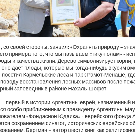
 со своей стороны, заявил: «Охранять природу – зна
его примера того, что мы называем «тикун олам» - ис
оды и качества жизни. Дерево символизирует корни,
, оно дает плоды, которые мы когда-нибудь вкусим вм
 посетил Кармельские леса и парк Рамот-Менаше, гд
 поводу восстановления лесных массивов после пож
рный заповедник в районе Нахаль-Шофет.
 – первый в истории Аргентины еврей, назначенный 
ется особо приближенным к президенту Аргентины Ма
нователем «Фондасион Юдаика» - еврейского фонда 
тся сохранением синагог, исторических еврейских о
ованием. Бергман – автор шести книг как религиозног