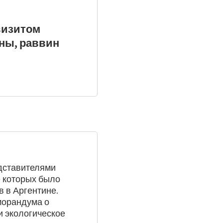
визитом
ны, раввин
едставителями
е которых было
 в Аргентине.
морандума о
и экологическое